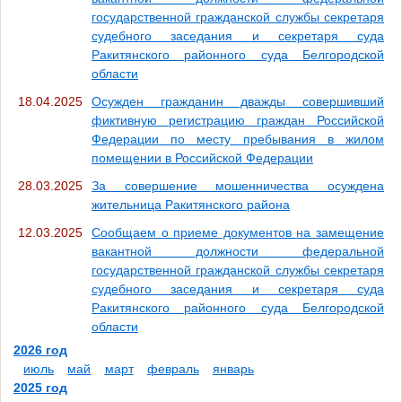
государственной гражданской службы секретаря
судебного заседания и секретаря суда
Ракитянского районного суда Белгородской
области
18.04.2025
Осужден гражданин дважды совершивший
фиктивную регистрацию граждан Российской
Федерации по месту пребывания в жилом
помещении в Российской Федерации
28.03.2025
За совершение мошенничества осуждена
жительница Ракитянского района
12.03.2025
Сообщаем о приеме документов на замещение
вакантной должности федеральной
государственной гражданской службы секретаря
судебного заседания и секретаря суда
Ракитянского районного суда Белгородской
области
2026 год
июль
май
март
февраль
январь
2025 год