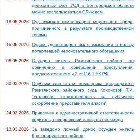
депозитный счет УСД в Белгородской области
можно воспользоваться QR-кодом
18.05.2026
Суд взыскал компенсацию морального вреда,
причиненного в результате производственной
травмы
15.05.2026
Судом удовлетворен иск о взыскании в пользу
потерпевшей неосновательного обогащения
08.05.2026
Осужден житель Ракитянского района, по
обвинению в совершении преступления,
предусмотренного ч.2 ст.116.1 УК РФ.
30.03.2026
Опубликована статья помощника председателя
Ракитянского районного суда Кононовой Т.И.
"Уголовная ответственность за публичное
оскорбление представителя власти"
24.03.2026
Привлечен к административной ответственности
водитель, совершивший наезд на пешехода
13.03.2026
За заведомо ложный донос осужден житель
Краснояружского района